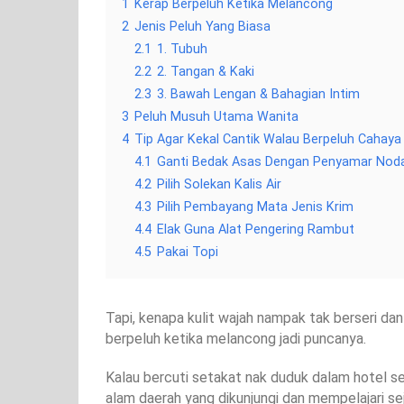
1
Kerap Berpeluh Ketika Melancong
2
Jenis Peluh Yang Biasa
2.1
1. Tubuh
2.2
2. Tangan & Kaki
2.3
3. Bawah Lengan & Bahagian Intim
3
Peluh Musuh Utama Wanita
4
Tip Agar Kekal Cantik Walau Berpeluh Cahaya
4.1
Ganti Bedak Asas Dengan Penyamar Nod
4.2
Pilih Solekan Kalis Air
4.3
Pilih Pembayang Mata Jenis Krim
4.4
Elak Guna Alat Pengering Rambut
4.5
Pakai Topi
Tapi, kenapa kulit wajah nampak tak berseri dan
berpeluh ketika melancong jadi puncanya.
Kalau bercuti setakat nak duduk dalam hotel s
alam daerah yang dikunjungi dan mempelajari seja