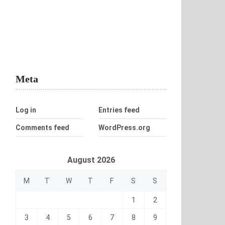
Meta
Log in
Entries feed
Comments feed
WordPress.org
August 2026
M
T
W
T
F
S
S
1
2
3
4
5
6
7
8
9