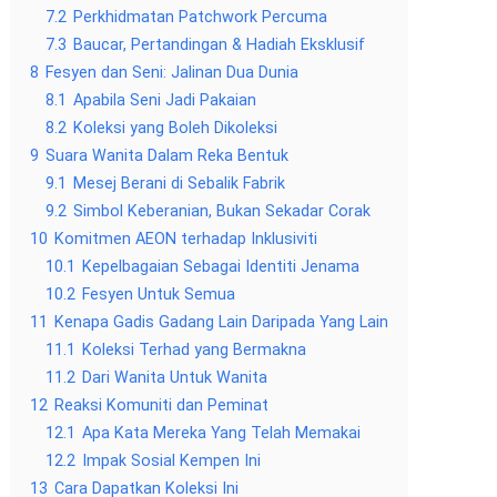
7.2
Perkhidmatan Patchwork Percuma
7.3
Baucar, Pertandingan & Hadiah Eksklusif
8
Fesyen dan Seni: Jalinan Dua Dunia
8.1
Apabila Seni Jadi Pakaian
8.2
Koleksi yang Boleh Dikoleksi
9
Suara Wanita Dalam Reka Bentuk
9.1
Mesej Berani di Sebalik Fabrik
9.2
Simbol Keberanian, Bukan Sekadar Corak
10
Komitmen AEON terhadap Inklusiviti
10.1
Kepelbagaian Sebagai Identiti Jenama
10.2
Fesyen Untuk Semua
11
Kenapa Gadis Gadang Lain Daripada Yang Lain
11.1
Koleksi Terhad yang Bermakna
11.2
Dari Wanita Untuk Wanita
12
Reaksi Komuniti dan Peminat
12.1
Apa Kata Mereka Yang Telah Memakai
12.2
Impak Sosial Kempen Ini
13
Cara Dapatkan Koleksi Ini