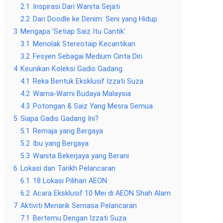
2.1
Inspirasi Dari Wanita Sejati
2.2
Dari Doodle ke Denim: Seni yang Hidup
3
Mengapa ‘Setiap Saiz Itu Cantik’
3.1
Menolak Stereotaip Kecantikan
3.2
Fesyen Sebagai Medium Cinta Diri
4
Keunikan Koleksi Gadis Gadang
4.1
Reka Bentuk Eksklusif Izzati Suza
4.2
Warna-Warni Budaya Malaysia
4.3
Potongan & Saiz Yang Mesra Semua
5
Siapa Gadis Gadang Ini?
5.1
Remaja yang Bergaya
5.2
Ibu yang Bergaya
5.3
Wanita Bekerjaya yang Berani
6
Lokasi dan Tarikh Pelancaran
6.1
18 Lokasi Pilihan AEON
6.2
Acara Eksklusif 10 Mei di AEON Shah Alam
7
Aktiviti Menarik Semasa Pelancaran
7.1
Bertemu Dengan Izzati Suza