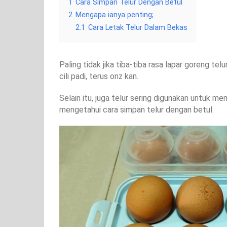
1
Cara Simpan Telur Dengan Betul
2
Mengapa ianya penting;
2.1
Cara Letak Telur Dalam Bekas
Paling tidak jika tiba-tiba rasa lapar goreng te
cili padi, terus onz kan.
Selain itu, juga telur sering digunakan untuk m
mengetahui cara simpan telur dengan betul.