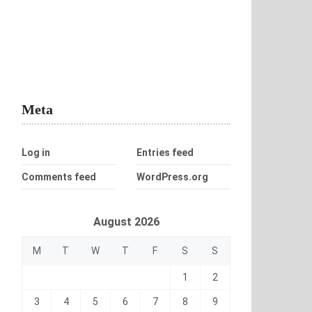
Meta
Log in
Entries feed
Comments feed
WordPress.org
August 2026
M
T
W
T
F
S
S
1
2
3
4
5
6
7
8
9