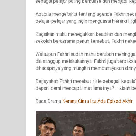
sebagai pelajar paling berkuasa dan menjadi ‘ke
Apabila mengetahui tentang agenda Fakhri seca
pelajar-pelajar yang ingin menguasai hierarki Hig
Bagaikan mahu menegakkan keadilan dan menghal
sekolah berasrama penuh tersebut, Fakhri neka
Walaupun Fakhri sudah mahu berubah meninggal
dia sanggup melakukannya. Fakhri juga terpaks
dihadapinya yang mungkin membahayakan dirinya
Berjayakah Fahkri merebut title sebagai ‘kepal
depani demi mencapai matlamatnya? – kisah be
Baca Drama
Kerana Cinta Itu Ada Episod Akhir