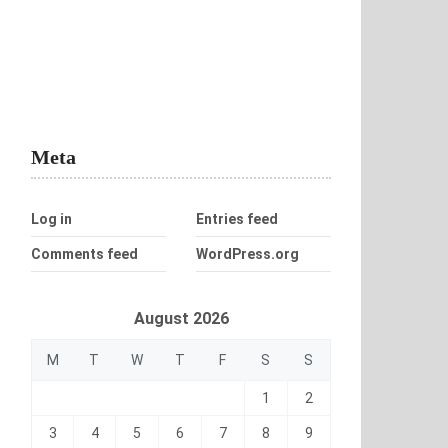
Meta
Log in
Entries feed
Comments feed
WordPress.org
August 2026
M
T
W
T
F
S
S
1
2
3
4
5
6
7
8
9