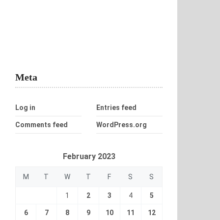
Meta
Log in
Entries feed
Comments feed
WordPress.org
February 2023
M
T
W
T
F
S
S
1
2
3
4
5
6
7
8
9
10
11
12