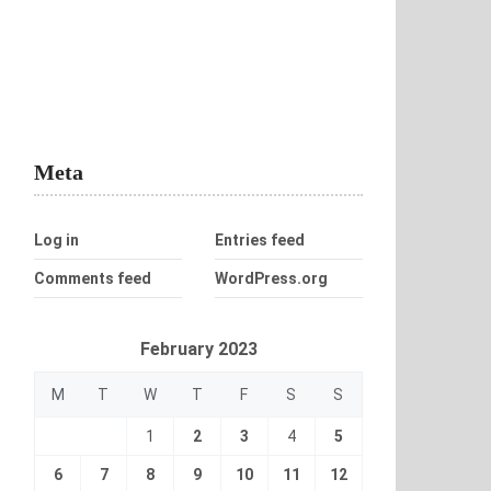
Meta
Log in
Entries feed
Comments feed
WordPress.org
February 2023
M
T
W
T
F
S
S
1
2
3
4
5
6
7
8
9
10
11
12