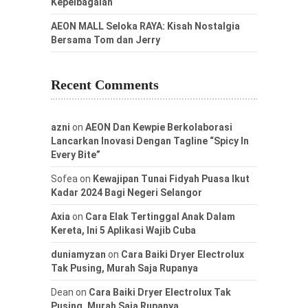
Kepelbagaian
AEON MALL Seloka RAYA: Kisah Nostalgia
Bersama Tom dan Jerry
Recent Comments
azni
on
AEON Dan Kewpie Berkolaborasi
Lancarkan Inovasi Dengan Tagline “Spicy In
Every Bite”
Sofea
on
Kewajipan Tunai Fidyah Puasa Ikut
Kadar 2024 Bagi Negeri Selangor
Axia
on
Cara Elak Tertinggal Anak Dalam
Kereta, Ini 5 Aplikasi Wajib Cuba
duniamyzan
on
Cara Baiki Dryer Electrolux
Tak Pusing, Murah Saja Rupanya
Dean
on
Cara Baiki Dryer Electrolux Tak
Pusing, Murah Saja Rupanya