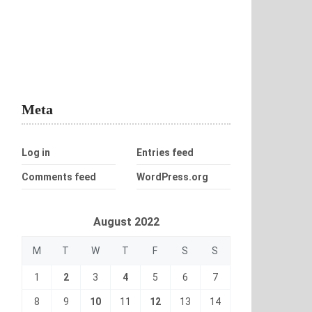
Meta
Log in
Entries feed
Comments feed
WordPress.org
August 2022
M
T
W
T
F
S
S
1
2
3
4
5
6
7
8
9
10
11
12
13
14